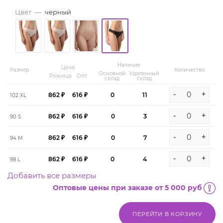
Цвет
—
черный
Наличие
Цена
Размер
Количество
Основной
Удаленный
Розница
Опт
склад
склад
-
+
862 ₽
616 ₽
0
11
102 XL
-
+
862 ₽
616 ₽
0
3
90 S
-
+
862 ₽
616 ₽
0
7
94 M
-
+
862 ₽
616 ₽
0
4
98 L
Добавить все размеры
Оптовые цены при заказе от 5 000 руб
ПЕРЕЙТИ В КОРЗИНУ