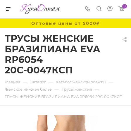
0
Оптовые цены от 5000₽
ТРУСЫ ЖЕНСКИЕ
БРАЗИЛИАНА EVA
RP6054
20С-0047КСП
—
—
—
Главная
Каталог
Каталог женской одежды
—
—
Женское нижнее белье
Трусы женские
ТРУСЫ ЖЕНСКИЕ БРАЗИЛИАНА EVA RP6054 20С-0047КСП