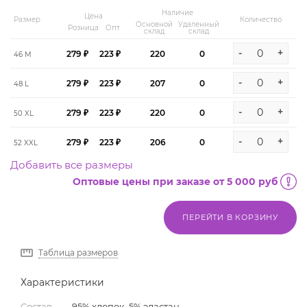
Наличие
Цена
Размер
Количество
Основной
Удаленный
Розница
Опт
склад
склад
-
+
279 ₽
223 ₽
220
0
46 M
-
+
279 ₽
223 ₽
207
0
48 L
-
+
279 ₽
223 ₽
220
0
50 XL
-
+
279 ₽
223 ₽
206
0
52 XXL
Добавить все размеры
Оптовые цены при заказе от 5 000 руб
ПЕРЕЙТИ В КОРЗИНУ
Таблица размеров
Характеристики
Состав
—
95% хлопок, 5% эластан