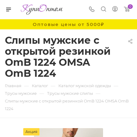
0
Оптовые цены от 5000₽
Слипы мужские с
открытой резинкой
OmB 1224 OMSA
OmB 1224
—
—
—
Главная
Каталог
Каталог мужской одежды
—
—
Трусы мужские
Трусы мужские слипы
Слипы мужские с открытой резинкой OmB 1224 OMSA OmB
1224
Акция