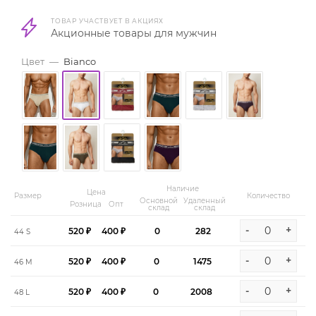
ТОВАР УЧАСТВУЕТ В АКЦИЯХ
Акционные товары для мужчин
Цвет
—
Bianco
Наличие
Цена
Размер
Количество
Основной
Удаленный
Розница
Опт
склад
склад
-
+
520 ₽
400 ₽
0
282
44 S
-
+
520 ₽
400 ₽
0
1475
46 M
-
+
520 ₽
400 ₽
0
2008
48 L