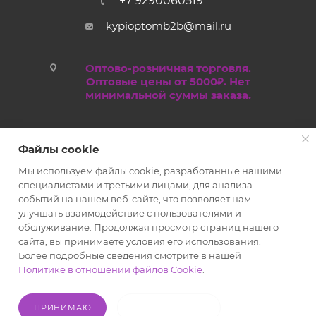
+7 9290060519
kypioptomb2b@mail.ru
Оптово-розничная торговля.
Оптовые цены от 5000₽. Нет
минимальной суммы заказа.
Файлы cookie
Мы используем файлы cookie, разработанные нашими
специалистами и третьими лицами, для анализа
событий на нашем веб-сайте, что позволяет нам
улучшать взаимодействие с пользователями и
обслуживание. Продолжая просмотр страниц нашего
2019 - 2026 © Kypioptom.ru оптово-розничный интернет-
сайта, вы принимаете условия его использования.
магазин
Более подробные сведения смотрите в нашей
Политике в отношении файлов Cookie
.
ПРИНИМАЮ
НЕ ПРИНИМАЮ