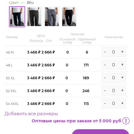
Цвет
—
Blu
Наличие
Цена
Размер
Количество
Основной
Удаленный
Розница
Опт
склад
склад
-
+
3 466 ₽
2 666 ₽
0
6
46 M
-
+
3 466 ₽
2 666 ₽
0
171
48 L
-
+
3 466 ₽
2 666 ₽
0
189
50 XL
-
+
3 466 ₽
2 666 ₽
0
246
52 XXL
-
+
3 466 ₽
2 666 ₽
0
115
54 XXXL
Добавить все размеры
Оптовые цены при заказе от 5 000 руб