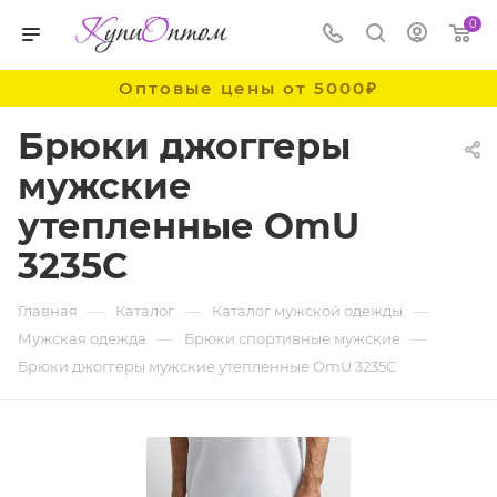
0
Оптовые цены от 5000₽
Брюки джоггеры
мужские
утепленные OmU
3235С
—
—
—
Главная
Каталог
Каталог мужской одежды
—
—
Мужская одежда
Брюки спортивные мужские
Брюки джоггеры мужские утепленные OmU 3235С