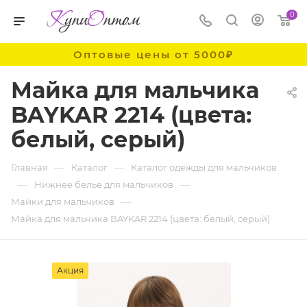
0
Оптовые цены от 5000₽
Майка для мальчика
BAYKAR 2214 (цвета:
белый, серый)
—
—
Главная
Каталог
Каталог одежды для мальчиков
—
—
Нижнее белье для мальчиков
—
Майки для мальчиков
Майка для мальчика BAYKAR 2214 (цвета: белый, серый)
Акция