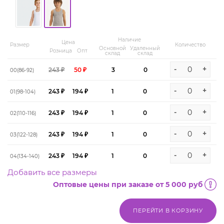
Наличие
Цена
Размер
Количество
Основной
Удаленный
Розница
Опт
склад
склад
-
+
243 ₽
50 ₽
3
0
00(86-92)
-
+
243 ₽
194 ₽
1
0
01(98-104)
-
+
243 ₽
194 ₽
1
0
02(110-116)
-
+
243 ₽
194 ₽
1
0
03(122-128)
-
+
243 ₽
194 ₽
1
0
04(134-140)
Добавить все размеры
Оптовые цены при заказе от 5 000 руб
ПЕРЕЙТИ В КОРЗИНУ