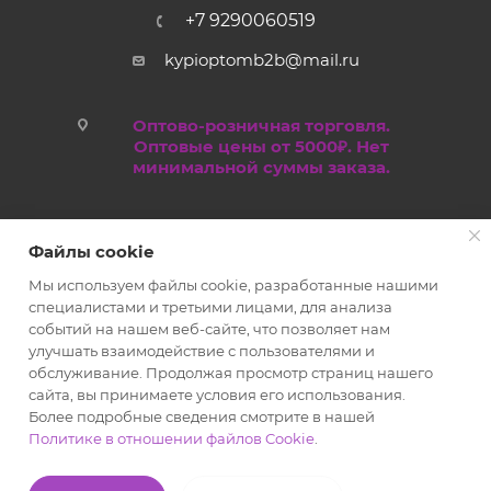
+7 9290060519
kypioptomb2b@mail.ru
Оптово-розничная торговля.
Оптовые цены от 5000₽. Нет
минимальной суммы заказа.
Файлы cookie
Мы используем файлы cookie, разработанные нашими
специалистами и третьими лицами, для анализа
событий на нашем веб-сайте, что позволяет нам
улучшать взаимодействие с пользователями и
обслуживание. Продолжая просмотр страниц нашего
2019 - 2026 © Kypioptom.ru оптово-розничный интернет-
сайта, вы принимаете условия его использования.
магазин
Более подробные сведения смотрите в нашей
Политике в отношении файлов Cookie
.