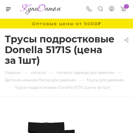
0
Оптовые цены от 5000₽
Трусы подростковые
Donella 5171S (цена
за 1шт)
—
—
—
Главная
Каталог
Каталог одежды для девочек
—
Детское нижнее белье для девочек
Трусы для девочек
—
Трусы подростковые Donella 5171S (цена за 1шт)