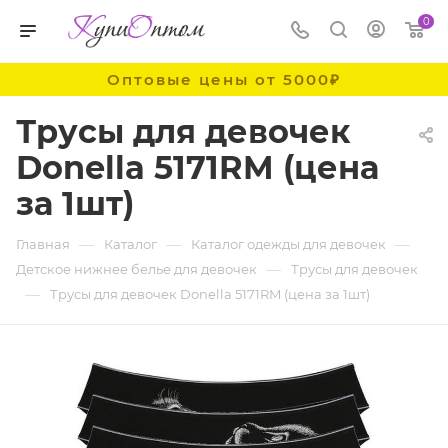
0
Оптовые цены от 5000₽
Трусы для девочек
Donella 5171RM (цена
за 1шт)
—
—
—
Главная
Каталог
Каталог одежды для девочек
—
Детское нижнее белье для девочек
Трусы для девочек
—
Трусы для девочек Donella 5171RM (цена за 1шт)