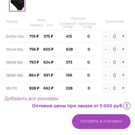
Наличие
Цена
Размер
Количество
Основной
Удаленный
Розница
Опт
склад
склад
-
+
719 ₽
575 ₽
415
0
04(134-140)
-
+
756 ₽
605 ₽
628
0
05(146-152)
-
+
793 ₽
634 ₽
573
0
06(158-164)
-
+
864 ₽
691 ₽
106
0
08(180-186)
-
+
828 ₽
662 ₽
228
0
165-170
Добавить все размеры
Оптовые цены при заказе от 5 000 руб
ПЕРЕЙТИ В КОРЗИНУ