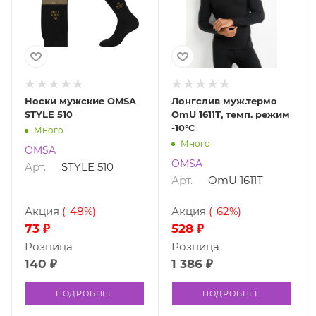
Носки мужские OMSA
Лонгслив муж.термо
STYLE 510
OmU 1611T, темп. режим
-10°С
Много
Много
OMSA
OMSA
Арт.
STYLE 510
Арт.
OmU 1611T
Акция
(-48%)
Акция
(-62%)
73 ₽
528 ₽
Розница
Розница
140 ₽
1 386 ₽
ПОДРОБНЕЕ
ПОДРОБНЕЕ