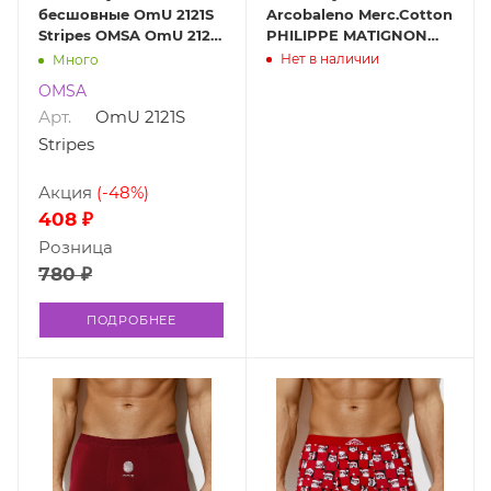
бесшовные OmU 2121S
Arcobaleno Merc.Cotton
Stripes OMSA OmU 2121S
PHILIPPE MATIGNON
Stripes
PHM Arcobaleno
Нет в наличии
Много
OMSA
Арт.
OmU 2121S
Stripes
Акция
(-48%)
408 ₽
Розница
780 ₽
ПОДРОБНЕЕ