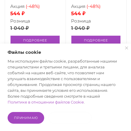
Акция
(-48%)
Акция
(-48%)
544 ₽
544 ₽
Розница
Розница
1 040 ₽
1 040 ₽
ПОДРОБНЕЕ
ПОДРОБНЕЕ
Файлы cookie
Мы используем файлы cookie, разработанные нашими
специалистами и третьими лицами, для анализа
событий на нашем веб-сайте, что позволяет нам
улучшать взаимодействие с пользователями и
обслуживание. Продолжая просмотр страниц нашего
сайта, вы принимаете условия его использования.
Более подробные сведения смотрите в нашей
Политике в отношении файлов Cookie
.
ПРИНИМАЮ
НЕ ПРИНИМАЮ
Футболка мужская
Свитшот мужской
OVERSIZE (кулирка)
свободного кроя OmU
OmU 14501ST
1912С