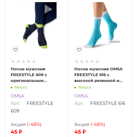
Носки мужские
Носки мужские OMSA
FREESTYLE 609 с
FREESTYLE 616 c
оригинальным
высокой резинкой и
дизайном OMSA
тематическим принтом
Много
Много
FREESTYLE 609
OMSA
OMSA
OMSA
Арт.
FREESTYLE
Арт.
FREESTYLE 616
609
Акция
(-48%)
Акция
(-48%)
45 ₽
45 ₽