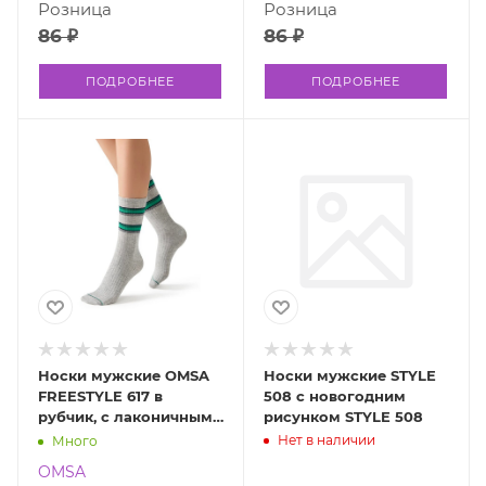
Розница
Розница
86 ₽
86 ₽
ПОДРОБНЕЕ
ПОДРОБНЕЕ
Носки мужские OMSA
Носки мужские STYLE
FREESTYLE 617 в
508 с новогодним
рубчик, c лаконичным
рисунком STYLE 508
рисунком OMSA
Нет в наличии
Много
FREESTYLE 617
OMSA