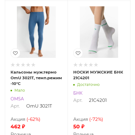
Кальсоны муж.термо
НОСКИ МУЖСКИЕ БНК
OmU 3021T, темп.режим
21С4201
-10°С
Достаточно
Мало
БНК
OMSA
Арт.
21С4201
Арт.
OmU 3021T
Акция
(-62%)
Акция
(-72%)
462 ₽
50 ₽
Розница
Розница