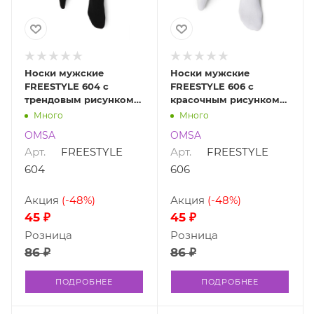
Носки мужские
Носки мужские
FREESTYLE 604 с
FREESTYLE 606 с
трендовым рисунком
красочным рисунком
OMSA FREESTYLE 604
OMSA FREESTYLE 606
Много
Много
OMSA
OMSA
Арт.
FREESTYLE
Арт.
FREESTYLE
604
606
Акция
(-48%)
Акция
(-48%)
45 ₽
45 ₽
Розница
Розница
86 ₽
86 ₽
ПОДРОБНЕЕ
ПОДРОБНЕЕ