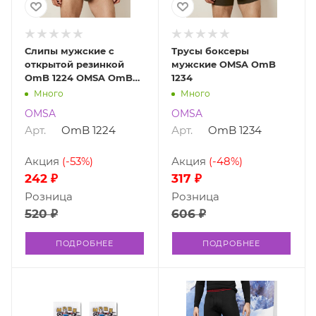
Слипы мужские с
Трусы боксеры
открытой резинкой
мужские OMSA OmB
OmB 1224 OMSA OmB
1234
1224
Много
Много
OMSA
OMSA
Арт.
OmB 1224
Арт.
OmB 1234
Акция
(-53%)
Акция
(-48%)
242 ₽
317 ₽
Розница
Розница
520 ₽
606 ₽
ПОДРОБНЕЕ
ПОДРОБНЕЕ