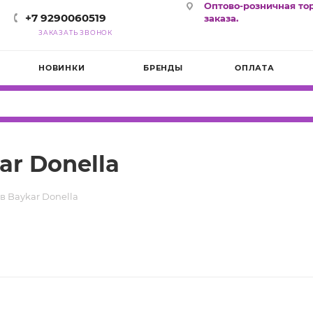
Оптово-розничная то
+7 9290060519
заказа.
ЗАКАЗАТЬ ЗВОНОК
НОВИНКИ
БРЕНДЫ
ОПЛАТА
r Donella
 Baykar Donella