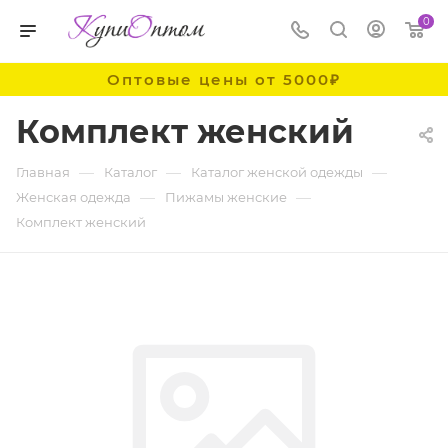
0
Оптовые цены от 5000₽
Комплект женский
—
—
—
Главная
Каталог
Каталог женской одежды
—
—
Женская одежда
Пижамы женские
Комплект женский