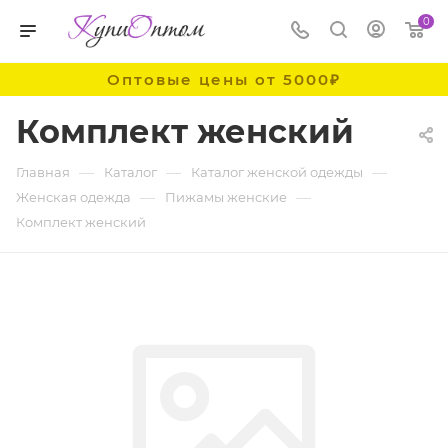
0
Оптовые цены от 5000₽
Комплект женский
—
—
—
Главная
Каталог
Каталог женской одежды
—
—
Женская одежда
Пижамы женские
Комплект женский