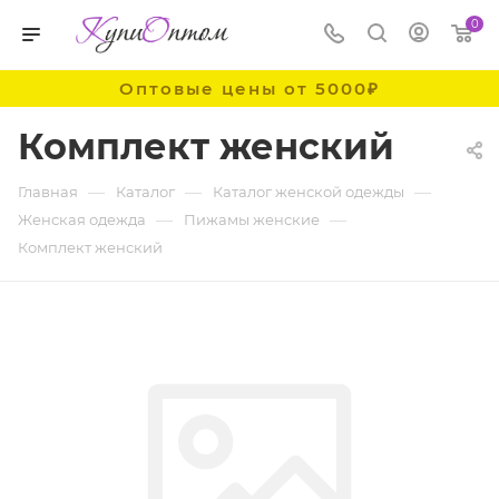
0
Оптовые цены от 5000₽
Комплект женский
—
—
—
Главная
Каталог
Каталог женской одежды
—
—
Женская одежда
Пижамы женские
Комплект женский