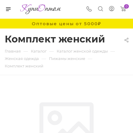
0
Оптовые цены от 5000₽
Комплект женский
—
—
—
Главная
Каталог
Каталог женской одежды
—
—
Женская одежда
Пижамы женские
Комплект женский