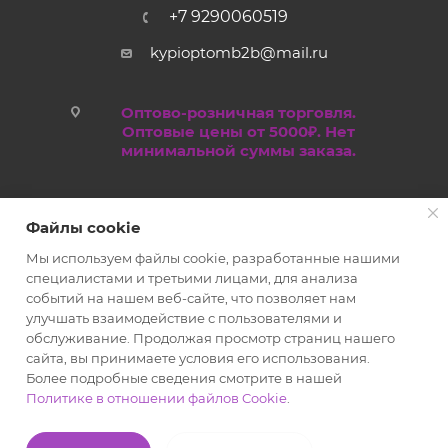
+7 9290060519
kypioptomb2b@mail.ru
Оптово-розничная торговля.
Оптовые цены от 5000₽. Нет
минимальной суммы заказа.
Файлы cookie
Мы используем файлы cookie, разработанные нашими
специалистами и третьими лицами, для анализа
событий на нашем веб-сайте, что позволяет нам
улучшать взаимодействие с пользователями и
обслуживание. Продолжая просмотр страниц нашего
2019 - 2026 © Kypioptom.ru оптово-розничный интернет-
сайта, вы принимаете условия его использования.
магазин
Более подробные сведения смотрите в нашей
Политике в отношении файлов Cookie
.