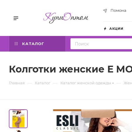
Помона
АКЦИИ
КАТАЛОГ
Колготки женские E MO
—
—
—
Главная
Каталог
Каталог женской одежды
Жен