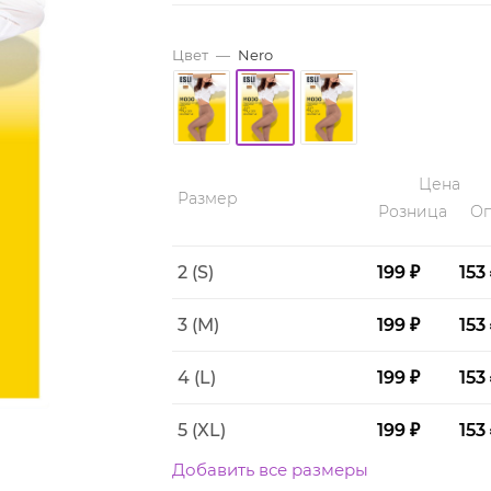
Цвет
—
Nero
Цена
Размер
Розница
Оп
2 (S)
199 ₽
153
3 (M)
199 ₽
153
4 (L)
199 ₽
153
5 (XL)
199 ₽
153
Добавить все размеры