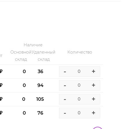
Наличие
Основной
Удаленный
Количество
т
склад
склад
-
+
 ₽
0
36
-
+
 ₽
0
94
-
+
 ₽
0
105
-
+
 ₽
0
76