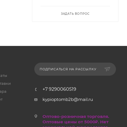
ЗАДАТЬ ВОПРОС
ПОДПИСАТЬСЯ НА РАССЫЛКУ
латы
тавки
+7 9290060519
ара
kypioptomb2b@mail.ru
ет
Оптово-розничная торговля.
Оптовые цены от 5000₽. Нет