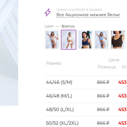
ТОВАР УЧАСТВУЕТ В АКЦИЯХ
Все Акционное нижнее белье
Цвет
—
Bianco
Цена
Размер
Розница
Оп
44/46 (S/M)
866 ₽
453
46/48 (M/L)
866 ₽
453
48/50 (L/XL)
866 ₽
453
50/52 (XL/2XL)
866 ₽
453