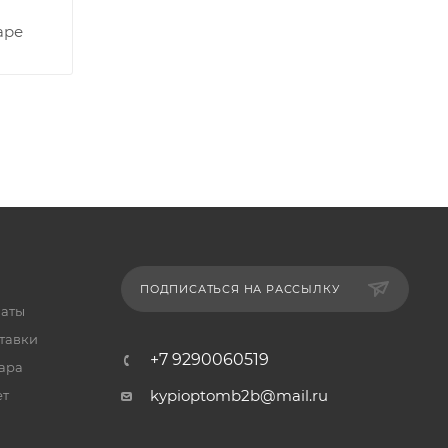
аре
ПОДПИСАТЬСЯ НА РАССЫЛКУ
латы
тавки
+7 9290060519
ара
kypioptomb2b@mail.ru
ет