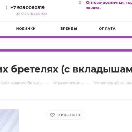
Оптово-розничная то
+7 9290060519
заказа.
ЗАКАЗАТЬ ЗВОНОК
НОВИНКИ
БРЕНДЫ
ОПЛАТА
х бретелях (с вкладышам
—
—
ское нижнее белье
Топы женские
Toп женский на ши
В ИЗБРАННОЕ