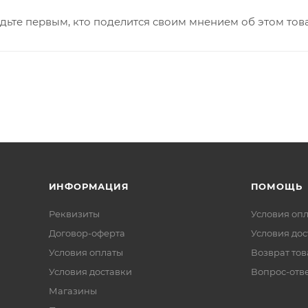
дьте первым, кто поделится своим мнением об этом тов
ИНФОРМАЦИЯ
ПОМОЩЬ
Реквизиты
Условия оп
Договор-оферта
Условия дос
Условия оплаты
Возврат тов
Условия доставки
Вопрос-отв
Магазины