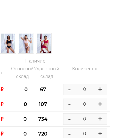
Наличие
Основной
Удаленный
Количество
т
склад
склад
-
+
 ₽
0
67
-
+
 ₽
0
107
-
+
 ₽
0
734
-
+
 ₽
0
720