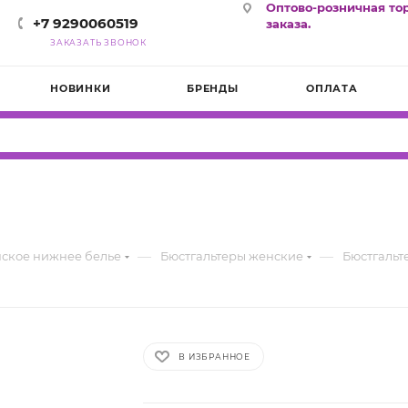
Оптово-розничная то
+7 9290060519
заказа.
ЗАКАЗАТЬ ЗВОНОК
НОВИНКИ
БРЕНДЫ
ОПЛАТА
—
—
ское нижнее белье
Бюстгальтеры женские
Бюстгальт
В ИЗБРАННОЕ