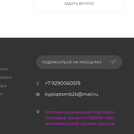
ЗАДАТЬ ВОПРОС
ПОДПИСАТЬСЯ НА РАССЫЛКУ
латы
тавки
+7 9290060519
ара
kypioptomb2b@mail.ru
ет
Оптово-розничная торговля.
Оптовые цены от 5000₽. Нет
минимальной суммы заказа.