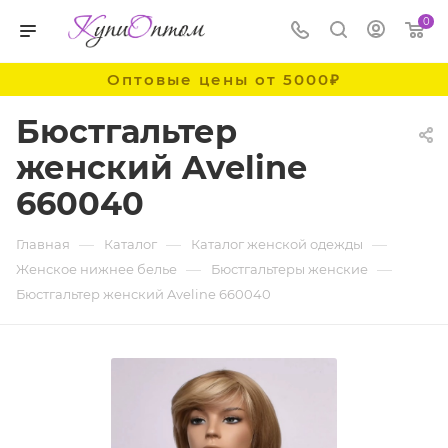
0
Оптовые цены от 5000₽
Бюстгальтер
женский Aveline
660040
—
—
—
Главная
Каталог
Каталог женской одежды
—
—
Женское нижнее белье
Бюстгальтеры женские
Бюстгальтер женский Aveline 660040