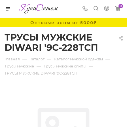
0
Оптовые цены от 5000₽
ТРУСЫ МУЖСКИЕ
DIWARI '9С-228ТСП
—
—
—
Главная
Каталог
Каталог мужской одежды
—
—
Трусы мужские
Трусы мужские слипы
ТРУСЫ МУЖСКИЕ DIWARI '9С-228ТСП