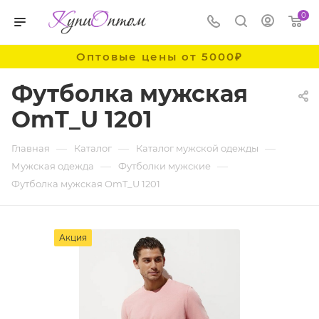
0
Оптовые цены от 5000₽
Футболка мужская
OmT_U 1201
—
—
—
Главная
Каталог
Каталог мужской одежды
—
—
Мужская одежда
Футболки мужские
Футболка мужская OmT_U 1201
Акция