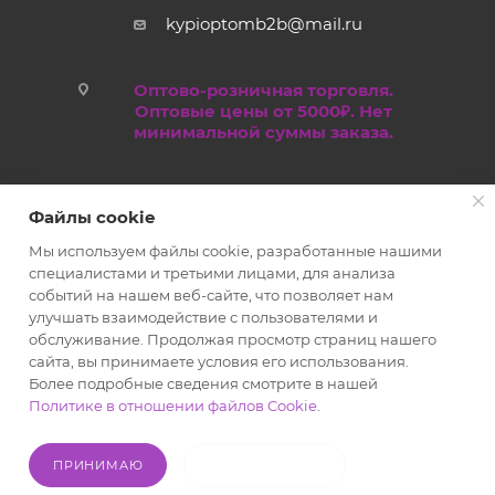
kypioptomb2b@mail.ru
Оптово-розничная торговля.
Оптовые цены от 5000₽. Нет
минимальной суммы заказа.
Файлы cookie
Мы используем файлы cookie, разработанные нашими
специалистами и третьими лицами, для анализа
событий на нашем веб-сайте, что позволяет нам
улучшать взаимодействие с пользователями и
обслуживание. Продолжая просмотр страниц нашего
2019 - 2026 © Kypioptom.ru оптово-розничный интернет-
сайта, вы принимаете условия его использования.
магазин
Более подробные сведения смотрите в нашей
Политике в отношении файлов Cookie
.
ПРИНИМАЮ
НЕ ПРИНИМАЮ