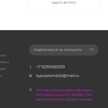
ЗАДАТЬ ВОПРОС
ПОДПИСАТЬСЯ НА РАССЫЛКУ
латы
тавки
+7 9290060519
ара
kypioptomb2b@mail.ru
ет
Оптово-розничная торговля.
Оптовые цены от 5000₽. Нет
минимальной суммы заказа.