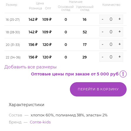
Наличие
Цена
Размер
Количество
Основной
Удаленный
Розница
Опт
склад
склад
-
+
142 ₽
109 ₽
0
16
16 (25-27)
-
+
142 ₽
109 ₽
0
52
18 (28-30)
-
+
156 ₽
120 ₽
0
17
20 (31-33)
-
+
156 ₽
120 ₽
0
29
22 (34-36)
Добавить все размеры
Оптовые цены при заказе от 5 000 руб
ПЕРЕЙТИ В КОРЗИНУ
Характеристики
Состав
—
хлопок 60%, полиамид 38%, эластан 2%
Бренд
—
Conte-kids