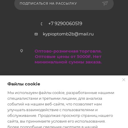
ПОДПИСАТЬСЯ НА РАССЫЛКУ
+7 9290060519
kypioptomb2b@mail.ru
Оптово-розничная торговля.
Оптовые цены от 5000₽. Нет
минимальной суммы заказа.
Файлы cookie
Мы используем файлы cookie, разработанные нашими
специалистами и третьими лицами, для анализа
событий на нашем веб-сайте, что позволяет нам
улучшать взаимодействие с пользователями и
обслуживание. Продолжая просмотр страниц нашего
2019 - 2026 © Kypioptom.ru оптово-розничный интернет-
сайта, вы принимаете условия его использования.
магазин
Более подробные сведения смотрите в нашей