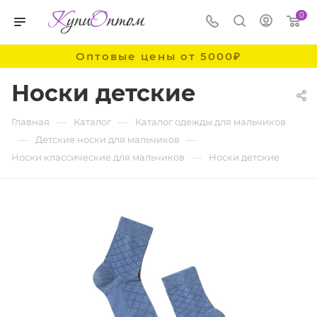
0
Оптовые цены от 5000₽
Носки детские
—
—
Главная
Каталог
Каталог одежды для мальчиков
—
—
Детские носки для мальчиков
—
Носки классические для мальчиков
Носки детские