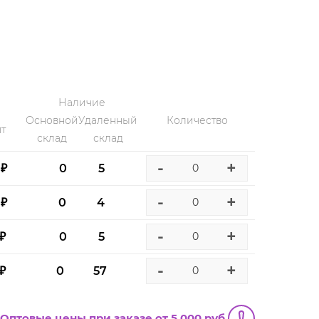
Наличие
Основной
Удаленный
Количество
т
склад
склад
-
+
 ₽
0
5
-
+
 ₽
0
4
-
+
 ₽
0
5
-
+
 ₽
0
57
Оптовые цены при заказе от 5 000 руб