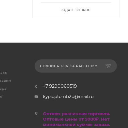
ЗАДАТЬ ВОПРОС
ПОДПИСАТЬСЯ НА РАССЫЛКУ
латы
тавки
+7 9290060519
ара
kypioptomb2b@mail.ru
ет
Оптово-розничная торговля.
Оптовые цены от 5000₽. Нет
минимальной суммы заказа.