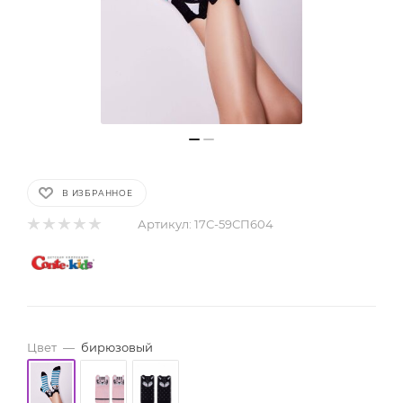
В ИЗБРАННОЕ
Артикул:
17С-59СП604
Цвет
—
бирюзовый