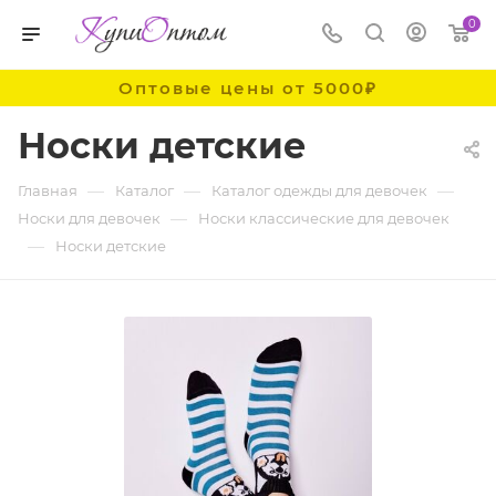
0
Оптовые цены от 5000₽
Носки детские
—
—
—
Главная
Каталог
Каталог одежды для девочек
—
Носки для девочек
Носки классические для девочек
—
Носки детские